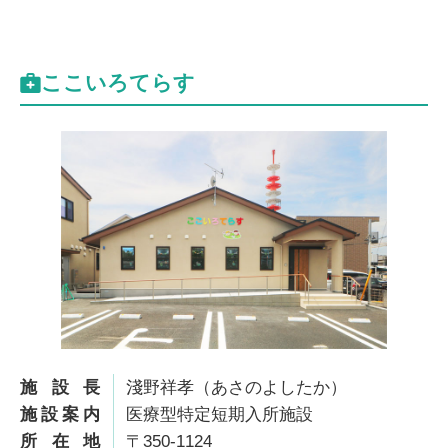
ここいろてらす
施設長
淺野祥孝（あさのよしたか）
施設案内
医療型特定短期入所施設
所在地
〒350-1124