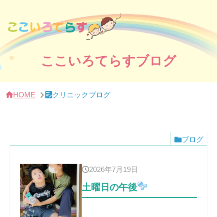
サ
イ
ド
バー・
ク
リ
ニッ
ここいろてらすブログ
ク
概
要
HOME
クリニックブログ
ブログ
2026年7月19日
土曜日の午後