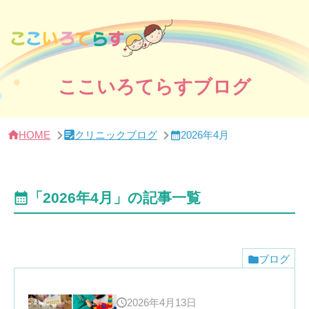
サ
イ
ド
バー・
ク
リ
ニッ
ここいろてらすブログ
ク
概
要
HOME
クリニックブログ
2026年4月
「2026年4月」の記事一覧
ブログ
2026年4月13日