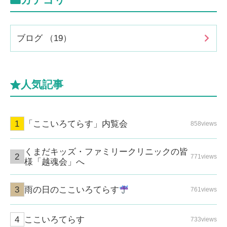
ブログ （19）
人気記事
「ここいろてらす」内覧会
858views
くまだキッズ・ファミリークリニックの皆
771views
様「越魂会」へ
雨の日のここいろてらす
761views
ここいろてらす
733views