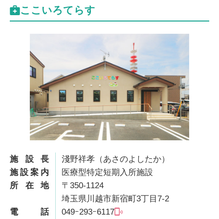
ここいろてらす
施設長
淺野祥孝（あさのよしたか）
施設案内
医療型特定短期入所施設
所在地
〒350-1124
埼玉県川越市新宿町3丁目7-2
電話
049ｰ293ｰ6117