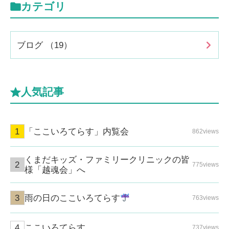
カテゴリ
ブログ （19）
人気記事
「ここいろてらす」内覧会
862views
くまだキッズ・ファミリークリニックの皆
775views
様「越魂会」へ
雨の日のここいろてらす
763views
ここいろてらす
737views