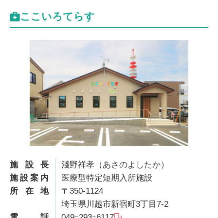
ここいろてらす
施設長
淺野祥孝（あさのよしたか）
施設案内
医療型特定短期入所施設
所在地
〒350-1124
埼玉県川越市新宿町3丁目7-2
電話
049ｰ293ｰ6117