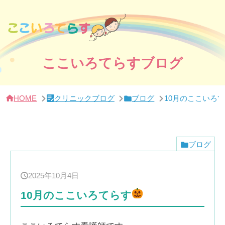
サ
イ
ド
バー・
ク
リ
ニッ
ここいろてらすブログ
ク
概
要
HOME
クリニックブログ
ブログ
10月のここいろ
ブログ
2025年10月4日
10月のここいろてらす