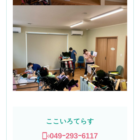
ここいろてらす
049ｰ293ｰ6117